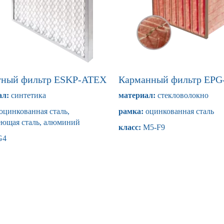
тный фильтр ESKP-ATEX
Карманный фильтр EP
ал:
синтетика
материал:
стекловолокно
оцинкованная сталь,
рамка:
оцинкованная сталь
ющая сталь, алюминий
класс:
M5-F9
G4