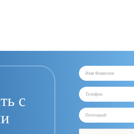
ть с
ии